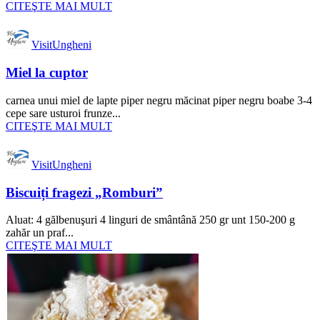
CITEŞTE MAI MULT
VisitUngheni
Miel la cuptor
carnea unui miel de lapte piper negru măcinat piper negru boabe 3-4
cepe sare usturoi frunze...
CITEŞTE MAI MULT
VisitUngheni
Biscuiți fragezi „Romburi”
Aluat: 4 gălbenuşuri 4 linguri de smântână 250 gr unt 150-200 g
zahăr un praf...
CITEŞTE MAI MULT