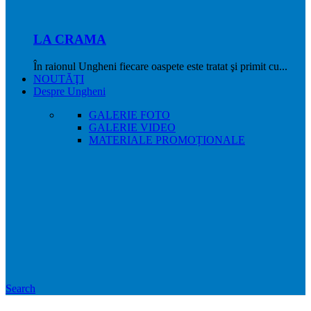
LA CRAMA
În raionul Ungheni fiecare oaspete este tratat şi primit cu...
NOUTĂŢI
Despre Ungheni
GALERIE FOTO
GALERIE VIDEO
MATERIALE PROMOȚIONALE
Search