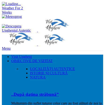
Weather For 2
Weeks
Menu
Visit Ungheni
OBIECTIVE DE VIZITAT
LOCALITĂȚI AUTENTICE
ISTORIE ȘI CULTURĂ
NATURA
,,După datina străbună”
Mulțumim din suflet tuturor celor care au fost alături de noi la