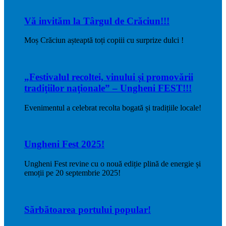
Vă invităm la Târgul de Crăciun!!!
Moș Crăciun așteaptă toți copiii cu surprize dulci !
„Festivalul recoltei, vinului şi promovării
tradiţiilor naţionale” – Ungheni FEST!!!
Evenimentul a celebrat recolta bogată și tradițiile locale!
Ungheni Fest 2025!
Ungheni Fest revine cu o nouă ediție plină de energie și
emoții pe 20 septembrie 2025!
Sărbătoarea portului popular!