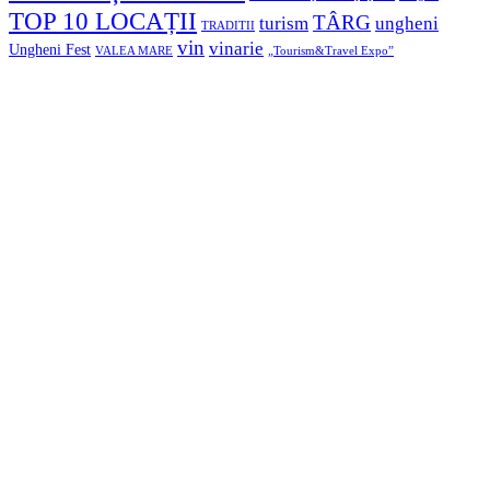
TOP 10 LOCAȚII
TÂRG
turism
ungheni
TRADITII
vin
vinarie
Ungheni Fest
VALEA MARE
„Tourism&Travel Expo”
Ascultă povești captivante în timp ce mergi
Sunetul se va reda automat ori de câte ori ajungeți într-un loc
interesant