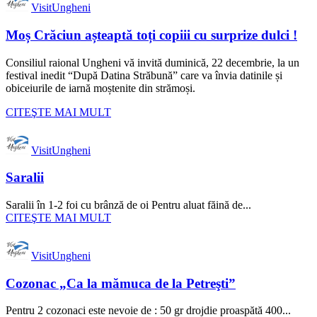
VisitUngheni
Moș Crăciun așteaptă toți copiii cu surprize dulci !
Consiliul raional Ungheni vă invită duminică, 22 decembrie, la un
festival inedit “După Datina Străbună” care va învia datinile și
obiceiurile de iarnă moștenite din strămoși.
CITEŞTE MAI MULT
VisitUngheni
Saralii
Saralii în 1-2 foi cu brânză de oi Pentru aluat făină de...
CITEŞTE MAI MULT
VisitUngheni
Cozonac „Ca la mămuca de la Petreşti”
Pentru 2 cozonaci este nevoie de : 50 gr drojdie proaspătă 400...