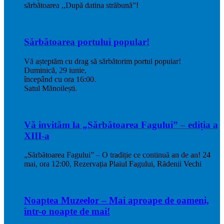
sărbătoarea ,,După datina străbună”!
Sărbătoarea portului popular!
Vă așteptăm cu drag să sărbătorim portul popular!
Duminică, 29 iunie,
începând cu ora 16:00.
Satul Mănoilești.
Vă invităm la „Sărbătoarea Fagului” – ediția a
XIII-a
„Sărbătoarea Fagului” – O tradiție ce continuă an de an! 24
mai, ora 12:00, Rezervația Plaiul Fagului, Rădenii Vechi
Noaptea Muzeelor – Mai aproape de oameni,
într-o noapte de mai!