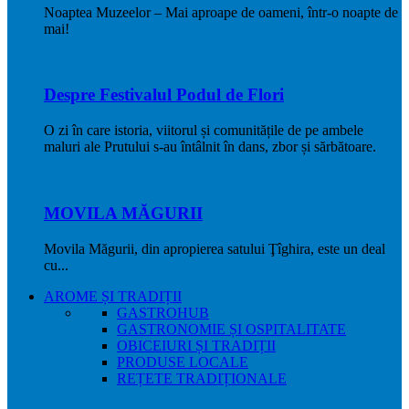
Noaptea Muzeelor – Mai aproape de oameni, într-o noapte de
mai!
Despre Festivalul Podul de Flori
O zi în care istoria, viitorul și comunitățile de pe ambele
maluri ale Prutului s-au întâlnit în dans, zbor și sărbătoare.
MOVILA MĂGURII
Movila Măgurii, din apropierea satului Ţîghira, este un deal
cu...
AROME ȘI TRADIȚII
GASTROHUB
GASTRONOMIE ȘI OSPITALITATE
OBICEIURI ȘI TRADIȚII
PRODUSE LOCALE
REȚETE TRADIȚIONALE