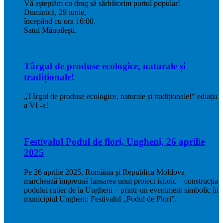
Vă așteptăm cu drag să sărbătorim portul popular!
Duminică, 29 iunie,
începând cu ora 16:00.
Satul Mănoilești.
Târgul de produse ecologice, naturale și
tradiționale!
„Târgul de produse ecologice, naturale și tradiționale!” ediația
a VI -a!
Festivalul Podul de flori, Ungheni, 26 aprilie
2025
Pe 26 aprilie 2025, România și Republica Moldova
marchează împreună lansarea unui proiect istoric – construcția
podului rutier de la Ungheni – printr-un eveniment simbolic în
municipiul Ungheni: Festivalul „Podul de Flori”.