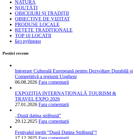
NATURA
NOUTĂŢI
OBICEIURI ȘI TRADIȚII
OBIECTIVE DE VIZITAT
PRODUSE LOCALE
REȚETE TRADIȚIONALE
TOP 10 LOCATII
Без рубрики
Postări recente
Integrare Culturală Europeană pentru Dezvoltare Durabilă și
Competitivă a regiunii Ungheni
06.08.2026
Fara comentarii
EXPOZIȚIA INTERNAȚIONALĂ TOURISM &
TRAVEL EXPO 2026
27.01.2026
Fara comentarii
,,După datina străbună”
29.12.2025
Fara comentarii
Festivalul inedit “După Datina Străbună”!
17.12.2025
Fara comentarii