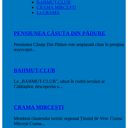
BAHMUT-CLUB
CRAMA MIRCEȘTI
La CRAMA
PENSIUNEA CĂSUȚA DIN PĂDURE
Pensiunea Căsuța Din Pădure este amplasată chiar în preajma
rezervației...
BAHMUT-CLUB
La „BAHMUT-CLUB”, situat în codrii seculari ai
Călăraşilor, descoperim o...
CRAMA MIRCEȘTI
Membrul clusterului turistic regional Ținutul de Vest- Crama
Mircești Crama...