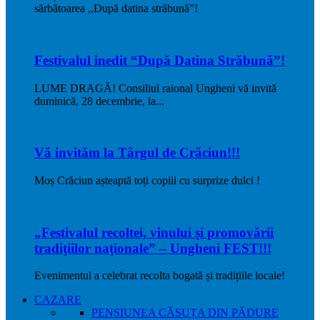
sărbătoarea ,,După datina străbună”!
Festivalul inedit “După Datina Străbună”!
LUME DRAGĂ! Consiliul raional Ungheni vă invită
duminică, 28 decembrie, la...
Vă invităm la Târgul de Crăciun!!!
Moș Crăciun așteaptă toți copiii cu surprize dulci !
„Festivalul recoltei, vinului şi promovării
tradiţiilor naţionale” – Ungheni FEST!!!
Evenimentul a celebrat recolta bogată și tradițiile locale!
CAZARE
PENSIUNEA CĂSUȚA DIN PĂDURE