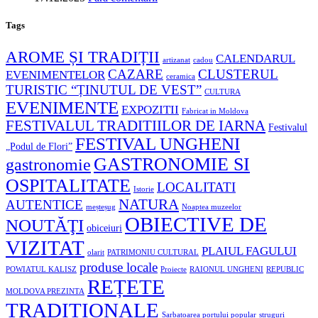
Tags
AROME ȘI TRADIȚII
CALENDARUL
artizanat
cadou
CAZARE
CLUSTERUL
EVENIMENTELOR
ceramica
TURISTIC “ȚINUTUL DE VEST”
CULTURA
EVENIMENTE
EXPOZITII
Fabricat in Moldova
FESTIVALUL TRADITIILOR DE IARNA
Festivalul
FESTIVAL UNGHENI
„Podul de Flori”
GASTRONOMIE SI
gastronomie
OSPITALITATE
LOCALITATI
Istorie
NATURA
AUTENTICE
meșteșug
Noaptea muzeelor
OBIECTIVE DE
NOUTĂŢI
obiceiuri
VIZITAT
PLAIUL FAGULUI
olarit
PATRIMONIU CULTURAL
produse locale
POWIATUL KALISZ
Proiecte
RAIONUL UNGHENI
REPUBLIC
REȚETE
MOLDOVA PREZINTA
TRADIȚIONALE
Sarbatoarea portului popular
struguri