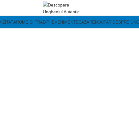
IZITAT
AROME ȘI TRADIȚII
EVENIMENTE
CAZARE
NOUTĂŢI
DESPRE UNG
NOUTĂŢI
 DESPRE RAIONUL 